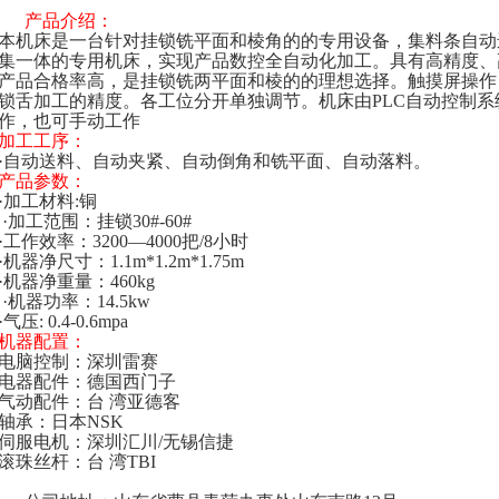
产品介绍：
本机床是一台针对挂锁铣平面和棱角的的专用设备，集料条自动
集一体的专用机床，实现产品数控全自动化加工。具有高精度、高
产品合格率高，是挂锁铣两平面和棱的的理想选择。触摸屏操作
锁舌加工的精度。各工位分开单独调节。机床由PLC自动控制
作，也可手动工作
加工工序：
·自动送料、自动夹紧、自动倒角和铣平面、自动落料。
产品参数：
·加工材料:铜
·加工范围：挂锁30#-60#
·工作效率：3200—4000把/8小时
·机器净尺寸：1.1m*1.2m*1.75m
·机器净重量：460kg
·机器功率：14.5kw
·气压: 0.4-0.6mpa
机器配置：
电脑控制：深圳雷赛
电器配件：德国西门子
气动配件：台 湾亚德客
轴承：日本NSK
伺服电机：深圳汇川/无锡信捷
滚珠丝杆：台 湾TBI