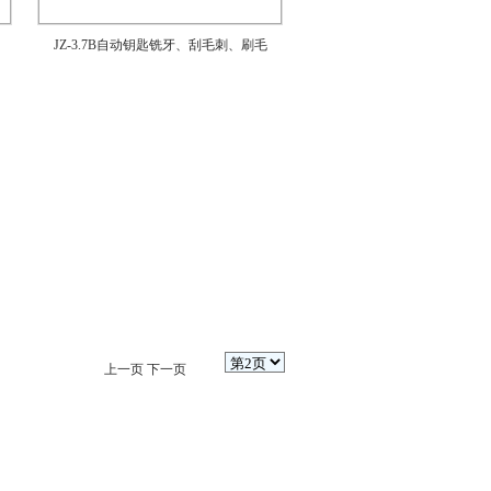
JZ-3.7B自动钥匙铣牙、刮毛刺、刷毛
上一页
下一页