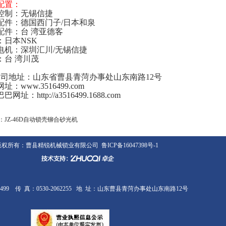
配置：
控制：无锡信捷
配件：德国西门子/日本和泉
配件：台 湾亚德客
：日本NSK
电机：深圳汇川/无锡信捷
：台 湾川茂
司地址：山东省曹县青菏办事处山东南路12号
网址：
www.3516499.com
巴巴网址：
http://a3516499.1688.com
：
JZ-46D自动锁壳铆合砂光机
所有：曹县精锐机械锁业有限公司
鲁ICP备16047398号-1
516499 传 真：0530-2062255 地 址：山东曹县青菏办事处山东南路12号