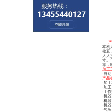
本机
校直
大大
寸。
靠，
加工
·自
产品
·加
·加工
·工
·机器
·
·机器
·气压: 