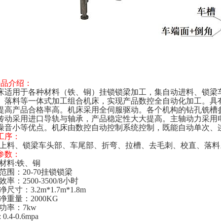
产品介绍：
床适用于各种材料（铁、铜）挂锁锁梁加工，集自动进料、锁梁
、落料等一体式加工组合机床，实现产品数控全自动化加工。具有高
提高产品合格率高。机床采用全伺服驱动。各个机构的钻孔铣槽
传动采用进口导轨与轴承，产品稳定性大大提高。主轴动力采用电
噪音小等优点。机床由数控自动控制系统控制，既能自动单次、
工序：
动上料、锁梁车头部、车尾部、折弯、拉槽、去毛刺、校直、落料
参数：
工材料:铁、铜
范围：20-70挂锁锁梁
作效率：2500-3500/8小时
净尺寸：3.2m*1.7m*1.8m
机器净重量：2000KG
功率：7kw
0.4-0.6mpa