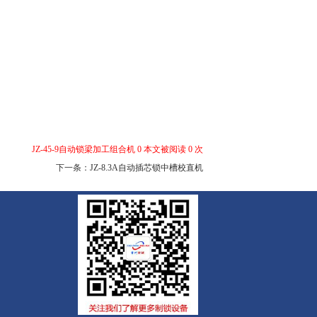
JZ-45-9自动锁梁加工组合机 0 本文被阅读 0 次
下一条：
JZ-8.3A自动插芯锁中槽校直机