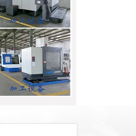
JZ-15.8H圆锁头钻孔攻丝机
JZ-14.4X-1自动锁芯钻孔机
JZ-8.9自动锁体仿形砂光机
JZ-8.3A自动插芯锁中槽校直