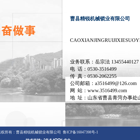
曹县精锐机械锁业有限公司
CAOXIANJINGRUIJIXIESUO
JZ-45-9自动锁梁加工组合机
JZ-46D自动锁壳铆合砂光机
业务联系：岳宗法 13455440127
电 话：0530-3516499
传 真：0530-2062255
公司邮箱：a3516499@126.com
网 站：www.3516499.com
地 址：
山东省曹县青菏办事处山
Q-90J-1自动球锁锁舌壳体铆合机
JRQ-90J-2自动球锁锁舌壳体铆合机
所有：曹县精锐机械锁业有限公司
鲁ICP备16047398号-1