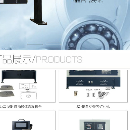
JRC-70B气动打标机
JRX-67A自动锁芯多孔位铆钉机
JRQ-90F 自动锁体盖板铆合
JZ-4R自动锁芯扩孔机