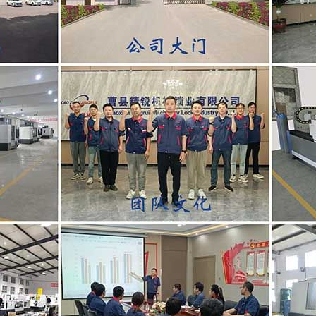
JRC-70B气动打标机
JRX-67A自动锁芯多孔位铆钉机
JRQ-90F 自动锁体盖板铆合
JZ-4R自动锁芯扩孔机