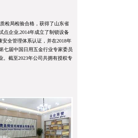
JRZ-81-1自动插芯锁前序装配机
JRZ-81-1自动插芯锁前序装配
了省质检局检验合格，获得了山东省
点企业,2014年成立了制锁设备
安全管理体系认证，并在2018年
为第七届中国日用五金行业专家委员
业。截至2023年公司共拥有授权专
JRZ-45-8B自动锁梁折弯机
JRZ-39B 自动锁头铆端面机
JZ-9.6L自动锁芯双面雕铣机
JZ-27G-1自动方舌铣槽机（铁锁