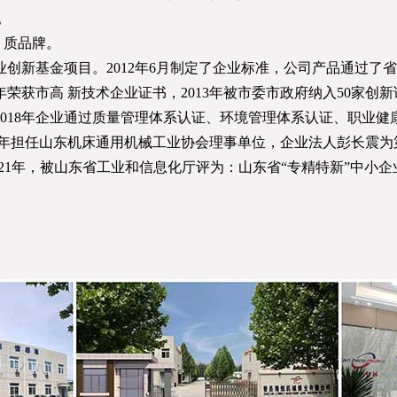
。
JZ-3.6C自动S槽钥匙组合机
JZ-5.11P自动电脑槽钥匙组合机
优 质品牌。
企业创新基金项目。2012年6月制定了企业标准，公司产品通过
年荣获市高 新技术企业证书，2013年被市委市政府纳入50家创新试
018年企业通过质量管理体系认证、环境管理体系认证、职业健康
19年担任山东机床通用机械工业协会理事单位，企业法人彭长震
2021年，被山东省工业和信息化厅评为：山东省“专精特新”中小企
JRZ-43A自动锁壳组合机
JZ-8.1E 自动锁壳两端抛光
JRD-25227自动斜舌装配机
JZ-14.4X-1自动锁芯钻