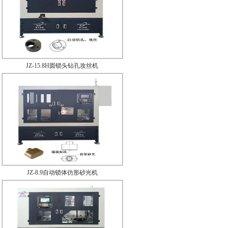
JZ-15.8H圆锁头钻孔攻丝机
JZ-14.4X-1自动锁芯钻孔机
JZ-8.9自动锁体仿形砂光机
JZ-8.3A自动插芯锁中槽校直