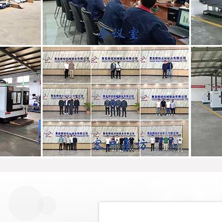
JRZ-77自动钥匙读牙机
JRZ-83A自动钥匙刮背倒角机
JZ-9.6L自动锁芯双面雕铣机
JZ-9.6I自动下料铣面机