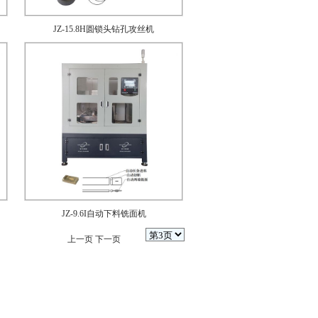
JZ-15.8H圆锁头钻孔攻丝机
JZ-9.6I自动下料铣面机
上一页
下一页