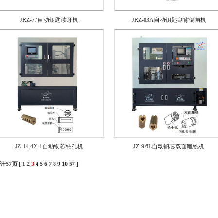
JRZ-77自动钥匙读牙机
JRZ-83A自动钥匙刮背倒角机
JZ-14.4X-1自动锁芯钻孔机
JZ-9.6L自动锁芯双面雕铣机
计57页 [
1
2
3
4
5
6
7
8
9
10
57
]